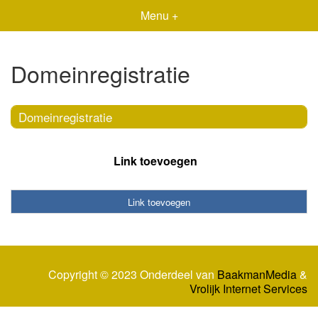
Menu +
Domeinregistratie
Domeinregistratie
Link toevoegen
Link toevoegen
Copyright © 2023 Onderdeel van
BaakmanMedia
&
Vrolijk Internet Services