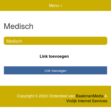
Menu +
Medisch
Medisch
Link toevoegen
Link toevoegen
Copyright © 2023 Onderdeel van
BaakmanMedia
&
Vrolijk Internet Services