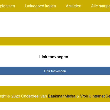
 plaatsen
Linktegoed kopen
Artikelen
Alle startp
Link toevoegen
Link toevoegen
ight © 2023 Onderdeel van
BaakmanMedia
&
Vrolijk Internet S