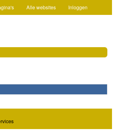
agina's
Alle websites
Inloggen
ervices